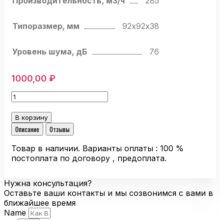
Производительность, м3/ч
285
Типоразмер, мм
92х92х38
Уровень шума, дБ
76
1000,00
₽
Количество
товара
Компактный
В корзину
вентилятор
Описание
Отзывы
Ebmpapst
3214
Товар в наличии. Варианты оплаты : 100 %
J/2
постоплата по договору , предоплата.
H4PR
осевой
Нужна консультация?
Оставьте ваши контакты и мы созвонимся с вами в
ближайшее время
Name