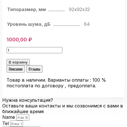
Типоразмер, мм
92х92х32
Уровень шума, дБ
64
1000,00
₽
Количество
товара
Компактный
В корзину
вентилятор
Описание
Отзывы
Ebmpapst
3254
Товар в наличии. Варианты оплаты : 100 %
J/2
постоплата по договору , предоплата.
H3PU
осевой
Нужна консультация?
Оставьте ваши контакты и мы созвонимся с вами в
ближайшее время
Name
Tel