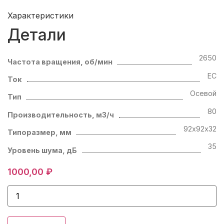
Характеристики
Детали
2650
Частота вращения, об/мин
EC
Ток
Осевой
Тип
80
Производительность, м3/ч
92х92х32
Типоразмер, мм
35
Уровень шума, дБ
1000,00
₽
Количество
товара
Компактный
вентилятор
Ebmpapst