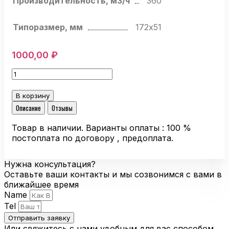
Производительность, м3/ч
360
Типоразмер, мм
172х51
1000,00
₽
Количество
товара
Компактный
В корзину
вентилятор
Описание
Отзывы
Ebmpapst
6312/2
Товар в наличии. Варианты оплаты : 100 %
MP-
постоплата по договору , предоплата.
204
осевой
Нужна консультация?
Оставьте ваши контакты и мы созвонимся с вами в
ближайшее время
Name
Tel
Отправить заявку
Или свяжитесь с нами удобным для вас способом