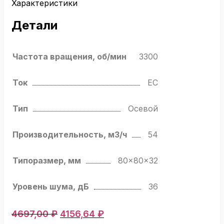
Характеристики
Детали
Частота вращения, об/мин
3300
Ток
EC
Тип
Осевой
Производительность, м3/ч
54
Типоразмер, мм
80x80x32
Уровень шума, дБ
36
Первоначальная
Текущая
4697,00
₽
4156,64
₽
цена
цена: