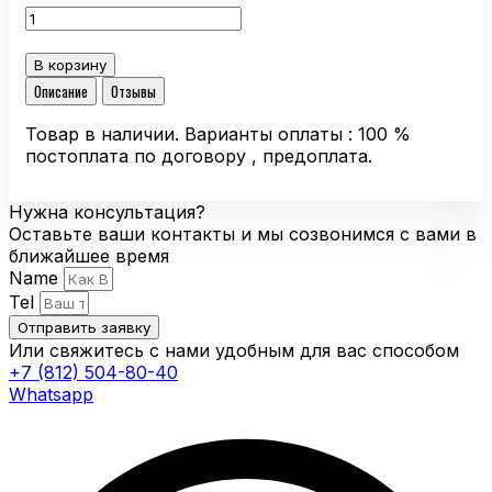
Количество
составляла
4156,64 ₽.
товара
4697,00 ₽.
Компактный
В корзину
вентилятор
Описание
Отзывы
Ebmpapst
8314
Товар в наличии. Варианты оплаты : 100 %
G
постоплата по договору , предоплата.
осевой
Нужна консультация?
Оставьте ваши контакты и мы созвонимся с вами в
ближайшее время
Name
Tel
Отправить заявку
Или свяжитесь с нами удобным для вас способом
+7 (812) 504-80-40
Whatsapp