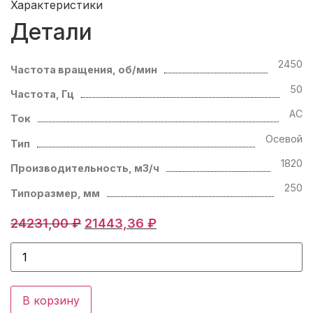
Характеристики
Детали
2450
Частота вращения, об/мин
50
Частота, Гц
AC
Ток
Осевой
Тип
1820
Производительность, м3/ч
250
Типоразмер, мм
24231,00
₽
Первоначальная
21443,36
₽
Текущая
цена
цена:
Количество
составляла
21443,36 ₽.
товара
Осевой
24231,00 ₽.
вентилятор
Ebmpapst
В корзину
S2E250-