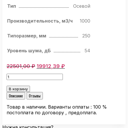
Тип
Осевой
Производительность, м3/ч
1000
Типоразмер, мм
250
Уровень шума, дБ
54
Первоначальная
Текущая
22501,00
₽
19912,39
₽
цена
цена:
Количество
составляла
19912,39 ₽.
товара
22501,00 ₽.
Осевой
В корзину
вентилятор
Описание
Отзывы
Ebmpapst
S4S250-
Товар в наличии. Варианты оплаты : 100 %
AH02-
постоплата по договору , предоплата.
01
Нужна консультация?