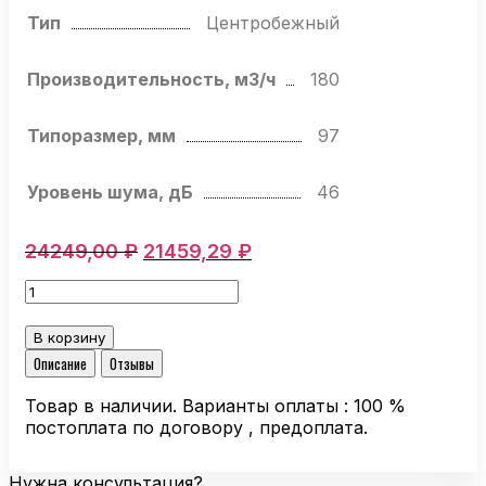
Тип
Центробежный
Производительность, м3/ч
180
Типоразмер, мм
97
Уровень шума, дБ
46
Первоначальная
Текущая
24249,00
₽
21459,29
₽
цена
цена:
Количество
составляла
21459,29 ₽.
товара
24249,00 ₽.
Центробежный
В корзину
вентилятор
Описание
Отзывы
Ebmpapst
D2E097-
Товар в наличии. Варианты оплаты : 100 %
CH85-
постоплата по договору , предоплата.
48
Нужна консультация?