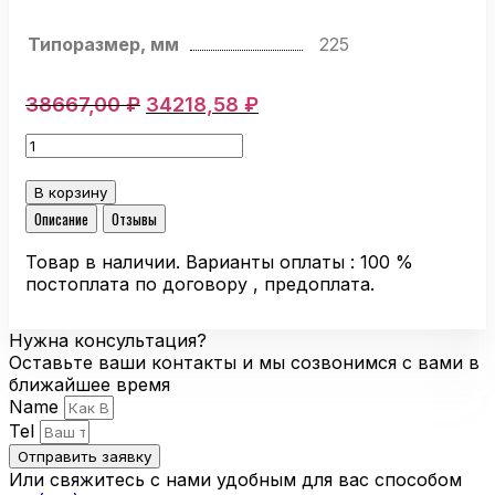
Типоразмер, мм
225
Первоначальная
Текущая
38667,00
₽
34218,58
₽
цена
цена:
Количество
составляла
34218,58 ₽.
товара
38667,00 ₽.
Центробежный
В корзину
вентилятор
Описание
Отзывы
Ebmpapst
R3G225-
Товар в наличии. Варианты оплаты : 100 %
RD05-
постоплата по договору , предоплата.
01
EC-
Нужна консультация?
двигатель
Оставьте ваши контакты и мы созвонимся с вами в
ближайшее время
Name
Tel
Отправить заявку
Или свяжитесь с нами удобным для вас способом