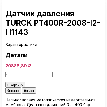
Датчик давления
TURCK PT400R-2008-I2-
H1143
Характеристики
Детали
20888,89
₽
Количество
товара
Датчик
В корзину
давления
Описание
Отзывы
TURCK
PT400R-
Цельносварная металлическая измерительная
2008-
мембрана. Диапазон давлений 0 … 400 бар