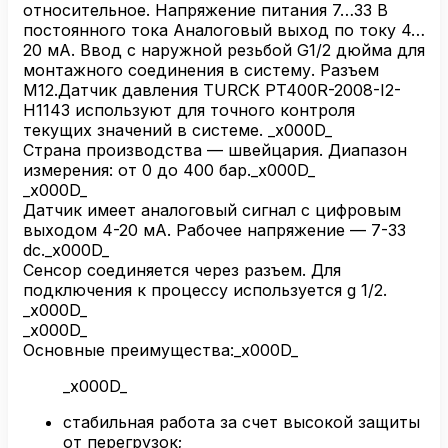
I2-
относительное. Напряжение питания 7…33 В
H1143
постоянного тока Аналоговый выход по току 4…
20 мА. Ввод с наружной резьбой G1/2 дюйма для
монтажного соединения в систему. Разъем
M12.Датчик давления TURCK PT400R-2008-I2-
H1143 используют для точного контроля
текущих значений в системе. _x000D_
Страна производства — швейцария. Диапазон
измерения: от 0 до 400 бар._x000D_
_x000D_
Датчик имеет аналоговый сигнал с цифровым
выходом 4-20 мА. Рабочее напряжение — 7-33
dc._x000D_
Сенсор соединяется через разъем. Для
подключения к процессу используется g 1/2.
_x000D_
_x000D_
Основные преимущества:_x000D_
_x000D_
стабильная работа за счет высокой защиты
от перегрузок;