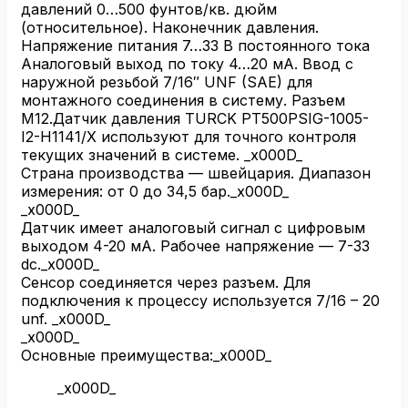
I2-
давлений 0…500 фунтов/кв. дюйм
H1141/X
(относительное). Наконечник давления.
Напряжение питания 7…33 В постоянного тока
Аналоговый выход по току 4…20 мА. Ввод с
наружной резьбой 7/16″ UNF (SAE) для
монтажного соединения в систему. Разъем
M12.Датчик давления TURCK PT500PSIG-1005-
I2-H1141/X используют для точного контроля
текущих значений в системе. _x000D_
Страна производства — швейцария. Диапазон
измерения: от 0 до 34,5 бар._x000D_
_x000D_
Датчик имеет аналоговый сигнал с цифровым
выходом 4-20 мА. Рабочее напряжение — 7-33
dc._x000D_
Сенсор соединяется через разъем. Для
подключения к процессу используется 7/16 – 20
unf. _x000D_
_x000D_
Основные преимущества:_x000D_
_x000D_