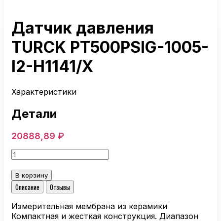
Датчик давления
TURCK PT500PSIG-1005-
I2-H1141/X
Характеристики
Детали
20888,89
₽
Количество
товара
Датчик
В корзину
давления
Описание
Отзывы
TURCK
PT500PSIG-
Измерительная мембрана из керамики
1005-
Компактная и жесткая конструкция. Диапазон