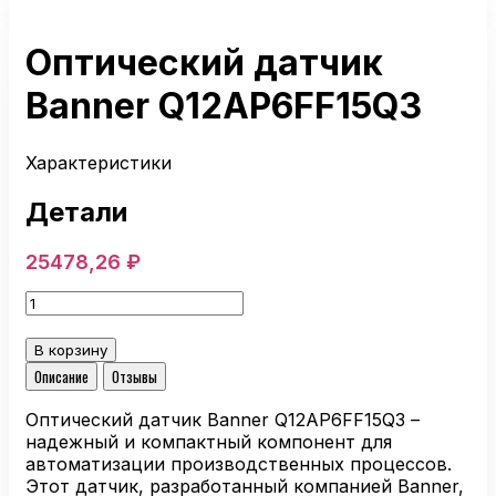
Оптический датчик
Banner Q12AP6FF15Q3
Характеристики
Детали
25478,26
₽
Количество
товара
Оптический
В корзину
датчик
Описание
Отзывы
Banner
Q12AP6FF15Q3
Оптический датчик Banner Q12AP6FF15Q3 –
надежный и компактный компонент для
автоматизации производственных процессов.
Этот датчик, разработанный компанией Banner,