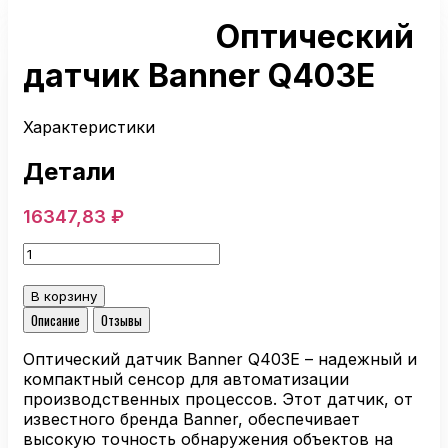
Оптический
датчик Banner Q403E
Характеристики
Детали
16347,83
₽
Количество
товара
Оптический
В корзину
датчик
Описание
Отзывы
Banner
Q403E
Оптический датчик Banner Q403E – надежный и
компактный сенсор для автоматизации
производственных процессов. Этот датчик, от
известного бренда Banner, обеспечивает
высокую точность обнаружения объектов на