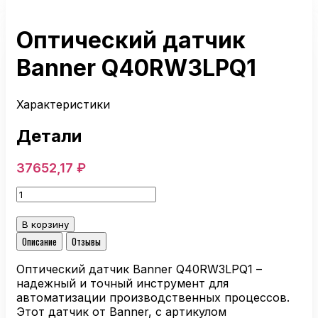
Оптический датчик
Banner Q40RW3LPQ1
Характеристики
Детали
37652,17
₽
Количество
товара
Оптический
В корзину
датчик
Описание
Отзывы
Banner
Q40RW3LPQ1
Оптический датчик Banner Q40RW3LPQ1 –
надежный и точный инструмент для
автоматизации производственных процессов.
Этот датчик от Banner, с артикулом