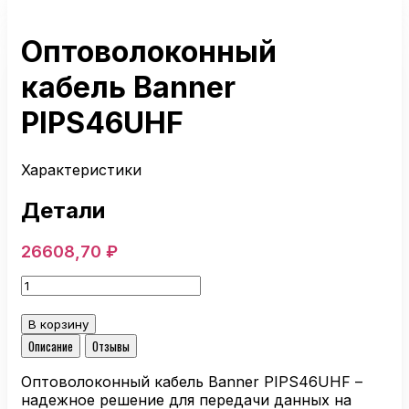
Оптоволоконный
кабель Banner
PIPS46UHF
Характеристики
Детали
26608,70
₽
Количество
товара
Оптоволоконный
В корзину
кабель
Описание
Отзывы
Banner
PIPS46UHF
Оптоволоконный кабель Banner PIPS46UHF –
надежное решение для передачи данных на