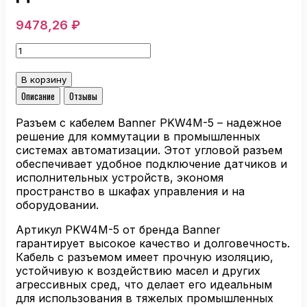
9478,26
₽
Количество
товара
Разъем
В корзину
с
Описание
Отзывы
кабелем
Banner
Разъем с кабелем Banner PKW4M-5 – надежное
PKW4M-
решение для коммутации в промышленных
5
системах автоматизации. Этот угловой разъем
обеспечивает удобное подключение датчиков и
исполнительных устройств, экономя
пространство в шкафах управления и на
оборудовании.
Артикул PKW4M-5 от бренда Banner
гарантирует высокое качество и долговечность.
Кабель с разъемом имеет прочную изоляцию,
устойчивую к воздействию масел и других
агрессивных сред, что делает его идеальным
для использования в тяжелых промышленных