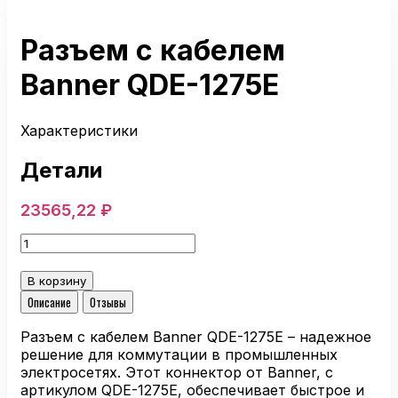
Разъем с кабелем
Banner QDE-1275E
Характеристики
Детали
23565,22
₽
Количество
товара
Разъем
В корзину
с
Описание
Отзывы
кабелем
Banner
Разъем с кабелем Banner QDE-1275E – надежное
QDE-
решение для коммутации в промышленных
1275E
электросетях. Этот коннектор от Banner, с
артикулом QDE-1275E, обеспечивает быстрое и