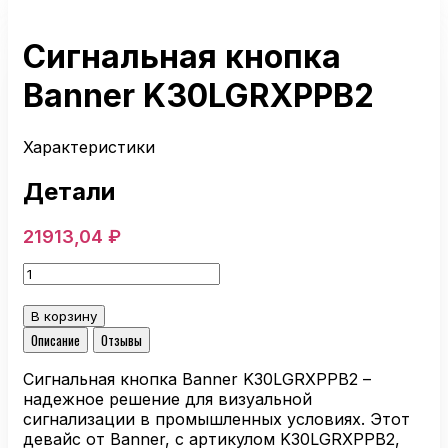
Сигнальная кнопка
Banner K30LGRXPPB2
Характеристики
Детали
21913,04
₽
Количество
товара
Сигнальная
В корзину
кнопка
Описание
Отзывы
Banner
K30LGRXPPB2
Сигнальная кнопка Banner K30LGRXPPB2 –
надежное решение для визуальной
сигнализации в промышленных условиях. Этот
девайс от Banner, с артикулом K30LGRXPPB2,