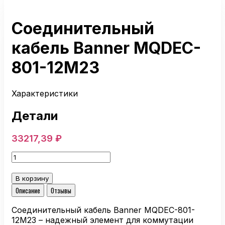
Соединительный
кабель Banner MQDEC-
801-12M23
Характеристики
Детали
33217,39
₽
Количество
товара
Соединительный
В корзину
кабель
Описание
Отзывы
Banner
MQDEC-
Соединительный кабель Banner MQDEC-801-
801-
12M23 – надежный элемент для коммутации