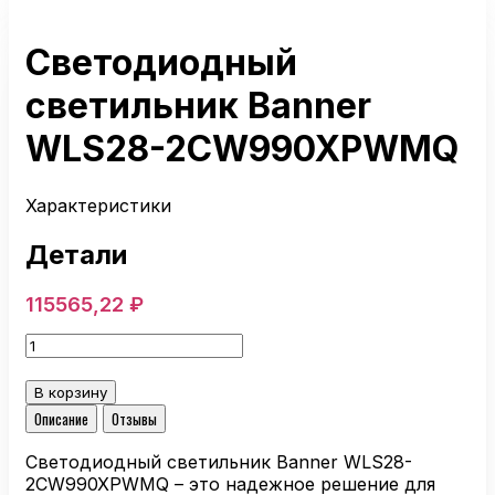
Светодиодный
светильник Banner
WLS28-2CW990XPWMQ
Характеристики
Детали
115565,22
₽
Количество
товара
Светодиодный
В корзину
светильник
Описание
Отзывы
Banner
WLS28-
Светодиодный светильник Banner WLS28-
2CW990XPWMQ
2CW990XPWMQ – это надежное решение для