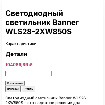
Светодиодный
светильник Banner
WLS28-2XW850S
Характеристики
Детали
104086,96
₽
Количество
товара
Светодиодный
В корзину
светильник
Описание
Отзывы
Banner
WLS28-
Светодиодный светильник Banner WLS28-
2XW850S
2XW850S – это надежное решение для