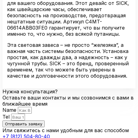
06614ABB03FE0
для вашего оборудования. Этот девайс от SICK,
как швейцарские часы, обеспечивает
безопасность на производстве, предотвращая
нештатные ситуации. Артикул C4MT-
06614ABB03FE0 гарантирует, что вы получите
именно то, что нужно, без всякой путаницы.
Эта световая завеса – не просто “железяка”, а
важная часть системы безопасности. Установка
простая, как дважды два, а надежность – как у
чугунной трубы. SICK – это бренд, проверенный
временем, так что можете быть уверены в
качестве и долговечности этого оборудования.
Нужна консультация?
Оставьте ваши контакты и мы созвонимся с вами в
ближайшее время
Name
Tel
Отправить заявку
Или свяжитесь с нами удобным для вас способом
+7 (812) 504-80-40