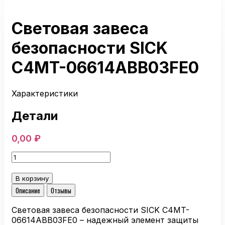
Световая завеса
безопасности SICK
C4MT-06614ABB03FE0
Характеристики
Детали
0,00
₽
Количество
товара
Световая
В корзину
завеса
Описание
Отзывы
безопасности
SICK
Световая завеса безопасности SICK C4MT-
C4MT-
06614ABB03FE0 – надежный элемент защиты