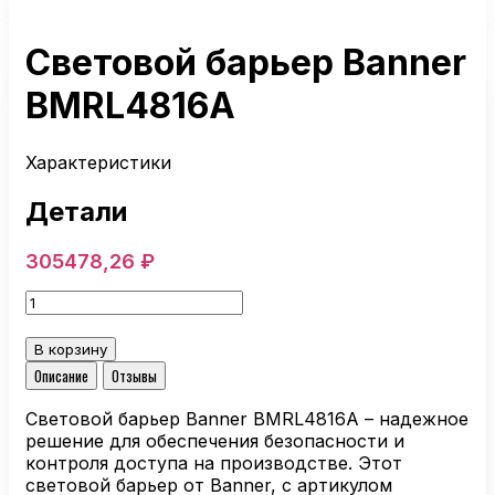
Световой барьер Banner
BMRL4816A
Характеристики
Детали
305478,26
₽
Количество
товара
Световой
В корзину
барьер
Описание
Отзывы
Banner
BMRL4816A
Световой барьер Banner BMRL4816A – надежное
решение для обеспечения безопасности и
контроля доступа на производстве. Этот
световой барьер от Banner, с артикулом