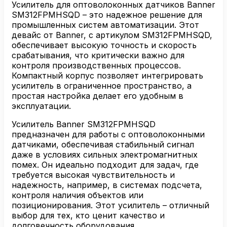
датчиков
Усилитель для оптоволоконных датчиков Banner
Banner
SM312FPMHSQD – это надежное решение для
SM312FPMHSQD
промышленных систем автоматизации. Этот
девайс от Banner, с артикулом SM312FPMHSQD,
обеспечивает высокую точность и скорость
срабатывания, что критически важно для
контроля производственных процессов.
Компактный корпус позволяет интегрировать
усилитель в ограниченное пространство, а
простая настройка делает его удобным в
эксплуатации.
Усилитель Banner SM312FPMHSQD
предназначен для работы с оптоволоконными
датчиками, обеспечивая стабильный сигнал
даже в условиях сильных электромагнитных
помех. Он идеально подходит для задач, где
требуется высокая чувствительность и
надежность, например, в системах подсчета,
контроля наличия объектов или
позиционирования. Этот усилитель – отличный
выбор для тех, кто ценит качество и
долговечность оборудования.