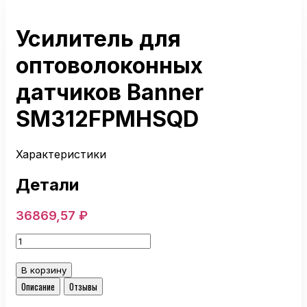
Усилитель для
оптоволоконных
датчиков Banner
SM312FPMHSQD
Характеристики
Детали
36869,57
₽
Количество
товара
Усилитель
В корзину
для
Описание
Отзывы
оптоволоконных