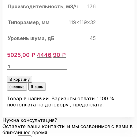
Производительность, м3/ч
176
Типоразмер, мм
119x119x32
Уровень шума, дБ
45
Первоначальная
Текущая
5025,00
₽
4446,90
₽
цена
цена:
Количество
составляла
4446,90 ₽.
товара
5025,00 ₽.
Компактный
В корзину
вентилятор
Описание
Отзывы
Ebmpapst
4312
Товар в наличии. Варианты оплаты : 100 %
NH
постоплата по договору , предоплата.
осевой
Нужна консультация?
Оставьте ваши контакты и мы созвонимся с вами в
ближайшее время