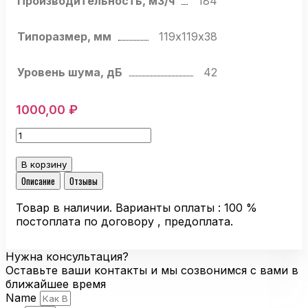
Производительность, м3/ч
184
Типоразмер, мм
119х119х38
Уровень шума, дБ
42
1000,00
₽
Количество
товара
Компактный
В корзину
вентилятор
Описание
Отзывы
Ebmpapst
4412
Товар в наличии. Варианты оплаты : 100 %
MR
постоплата по договору , предоплата.
осевой
Нужна консультация?
Оставьте ваши контакты и мы созвонимся с вами в
ближайшее время
Name