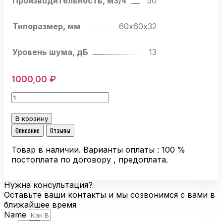
Производительность, м3/ч
50
Типоразмер, мм
60х60х32
Уровень шума, дБ
13
1000,00
₽
Количество
товара
Компактный
В корзину
вентилятор
Описание
Отзывы
Ebmpapst
612
Товар в наличии. Варианты оплаты : 100 %
NGHH
постоплата по договору , предоплата.
осевой
Нужна консультация?
Оставьте ваши контакты и мы созвонимся с вами в
ближайшее время
Name