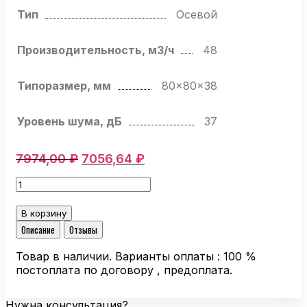
Тип
Осевой
Производительность, м3/ч
48
Типоразмер, мм
80x80x38
Уровень шума, дБ
37
Первоначальная
Текущая
7974,00
₽
7056,64
₽
цена
цена:
Количество
составляла
7056,64 ₽.
товара
7974,00 ₽.
Компактный
В корзину
вентилятор
Описание
Отзывы
Ebmpapst
8556
Товар в наличии. Варианты оплаты : 100 %
A
постоплата по договору , предоплата.
осевой
Нужна консультация?