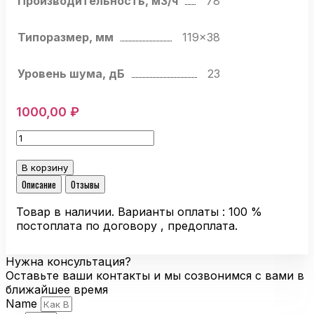
Производительность, м3/ч
78
Типоразмер, мм
119×38
Уровень шума, дБ
23
1000,00
₽
Количество
товара
Компактный
В корзину
вентилятор
Описание
Отзывы
Ebmpapst
ACi
Товар в наличии. Варианты оплаты : 100 %
4400
постоплата по договору , предоплата.
L
осевой
Нужна консультация?
Оставьте ваши контакты и мы созвонимся с вами в
ближайшее время
Name