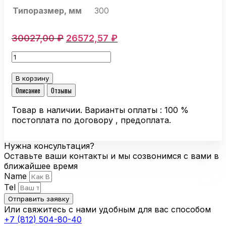
Типоразмер, мм
300
Первоначальная
Текущая
30027,00
₽
26572,57
₽
цена
цена:
Количество
составляла
26572,57 ₽.
товара
30027,00 ₽.
Осевой
В корзину
вентилятор
Описание
Отзывы
Ebmpapst
S3G300-
Товар в наличии. Варианты оплаты : 100 %
AK13-
постоплата по договору , предоплата.
32
EC-
Нужна консультация?
двигатель
Оставьте ваши контакты и мы созвонимся с вами в
ближайшее время
Name
Tel
Отправить заявку
Или свяжитесь с нами удобным для вас способом
+7 (812) 504-80-40