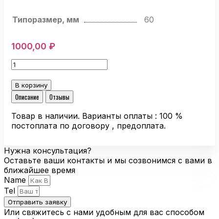
Типоразмер, мм
60
1000,00
₽
Количество
товара
Тангенциальный
В корзину
вентилятор
Описание
Отзывы
Ebmpapst
QLZ06/0024A75-
Товар в наличии. Варианты оплаты : 100 %
3030LH-
постоплата по договору , предоплата.
171
alu
Нужна консультация?
Оставьте ваши контакты и мы созвонимся с вами в
ближайшее время
Name
Tel
Отправить заявку
Или свяжитесь с нами удобным для вас способом