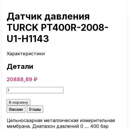
Датчик давления
TURCK PT400R-2008-
U1-H1143
Характеристики
Детали
20888,89
₽
Количество
товара
Датчик
В корзину
давления
Описание
Отзывы
TURCK
PT400R-
Цельносварная металлическая измерительная
2008-
мембрана. Диапазон давлений 0 … 400 бар