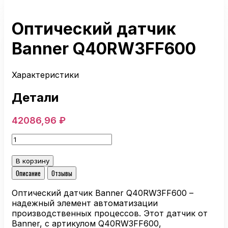
Оптический датчик
Banner Q40RW3FF600
Характеристики
Детали
42086,96
₽
Количество
товара
Оптический
В корзину
датчик
Описание
Отзывы
Banner
Q40RW3FF600
Оптический датчик Banner Q40RW3FF600 –
надежный элемент автоматизации
производственных процессов. Этот датчик от
Banner, с артикулом Q40RW3FF600,