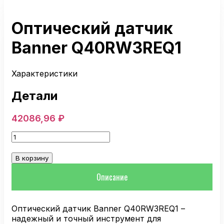
Оптический датчик
Banner Q40RW3REQ1
Характеристики
Детали
42086,96
₽
Количество
товара
Оптический
В корзину
датчик
Banner
Описание
Q40RW3REQ1
Оптический датчик Banner Q40RW3REQ1 –
надежный и точный инструмент для