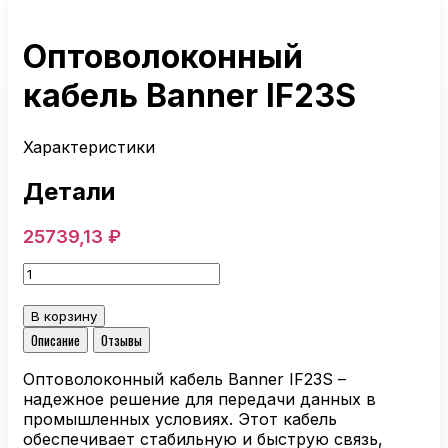
Оптоволоконный
кабель Banner IF23S
Характеристики
Детали
25739,13
₽
Количество
товара
Оптоволоконный
В корзину
кабель
Описание
Отзывы
Banner
IF23S
Оптоволоконный кабель Banner IF23S –
надежное решение для передачи данных в
промышленных условиях. Этот кабель
обеспечивает стабильную и быструю связь,