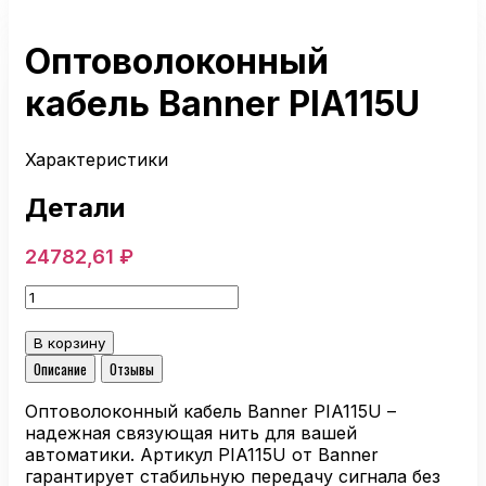
Оптоволоконный
кабель Banner PIA115U
Характеристики
Детали
24782,61
₽
Количество
товара
Оптоволоконный
В корзину
кабель
Описание
Отзывы
Banner
PIA115U
Оптоволоконный кабель Banner PIA115U –
надежная связующая нить для вашей
автоматики. Артикул PIA115U от Banner
гарантирует стабильную передачу сигнала без