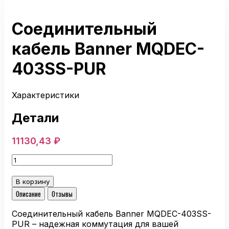
Соединительный
кабель Banner MQDEC-
403SS-PUR
Характеристики
Детали
11130,43
₽
Количество
товара
Соединительный
В корзину
кабель
Описание
Отзывы
Banner
MQDEC-
Соединительный кабель Banner MQDEC-403SS-
403SS-
PUR – надежная коммутация для вашей