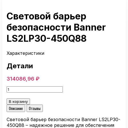
Световой барьер
безопасности Banner
LS2LP30-450Q88
Характеристики
Детали
314086,96
₽
Количество
товара
Световой
В корзину
барьер
Описание
Отзывы
безопасности
Banner
Световой барьер безопасности Banner LS2LP30-
LS2LP30-
450Q88 – надежное решение для обеспечения