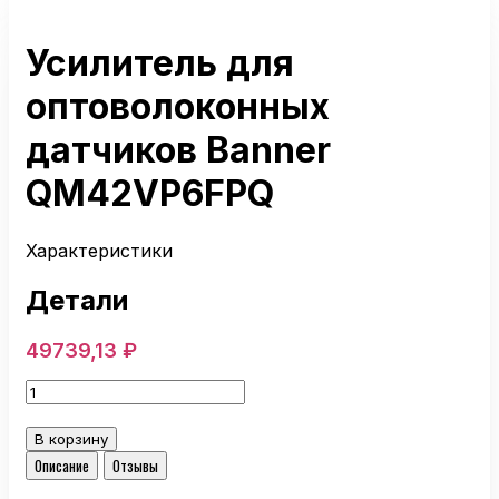
Усилитель для
оптоволоконных
датчиков Banner
QM42VP6FPQ
Характеристики
Детали
49739,13
₽
Количество
товара
Усилитель
В корзину
для
Описание
Отзывы
оптоволоконных